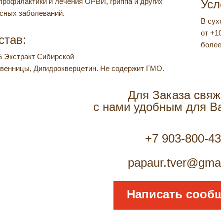
профилактики и лечения ОРВИ, гриппа и других
Усл
сных заболеваний.
В сух
от +1
став:
более
 Экстракт Сибирской
венницы, Дигидрокверцетин. Не содержит ГМО.
Для Заказа свяж
с нами удобным для В
+7 903-800-4
papaur.tver@gma
Написать сооб