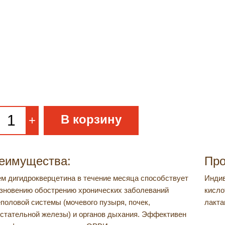
АКТ СИБИРСКОЙ
В корзину
+
еимущества:
Про
м дигидрокверцетина в течение месяца способствует
Индив
зновению обострению хронических заболеваний
кисло
половой системы (мочевого пузыря, почек,
лакта
стательной железы) и органов дыхания. Эффективен