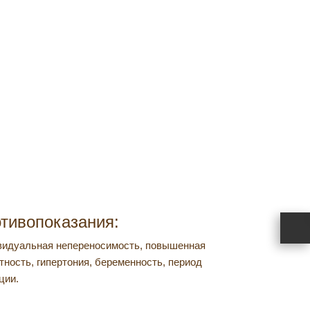
←
назад
тивопоказания:
идуальная непереносимость, повышенная
тность, гипертония, беременность, период
ции.