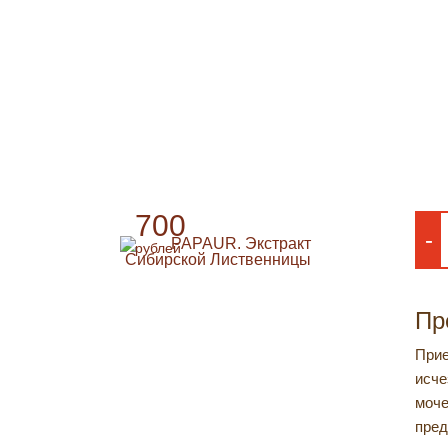
PAPAUR. ЭКСТР
ЛИСТВЕННИЦЫ
700
-
рублей
Пр
Прие
исче
моче
пред