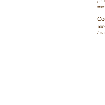
для 
виру
Со
100%
Лист